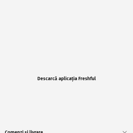
Descarcă aplicația Freshful
Comenzi și livrare