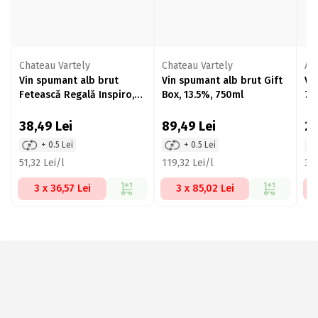
Chateau Vartely
Chateau Vartely
An
Vin spumant alb brut
Vin spumant alb brut Gift
Vi
Fetească Regală Inspiro,
Box, 13.5%, 750ml
75
12%, 750ml
38,49
Lei
89,49
Lei
2
+ 0.5 Lei
+ 0.5 Lei
51,32 Lei/l
119,32 Lei/l
39,
3 x 36,57 Lei
3 x 85,02 Lei