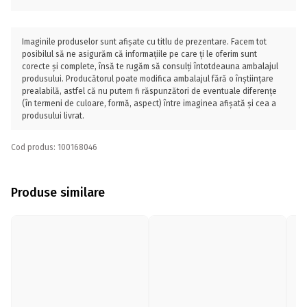
Imaginile produselor sunt afișate cu titlu de prezentare. Facem tot
posibilul să ne asigurăm că informațiile pe care ți le oferim sunt
corecte și complete, însă te rugăm să consulți întotdeauna ambalajul
produsului. Producătorul poate modifica ambalajul fără o înștiințare
prealabilă, astfel că nu putem fi răspunzători de eventuale diferențe
(în termeni de culoare, formă, aspect) între imaginea afișată și cea a
produsului livrat.
Cod produs: 100168046
Produse similare