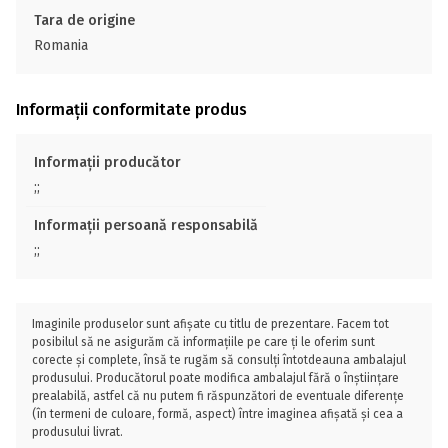
Tara de origine
Romania
Informații conformitate produs
Informații producător
;;
Informații persoană responsabilă
;;
Imaginile produselor sunt afișate cu titlu de prezentare. Facem tot
posibilul să ne asigurăm că informațiile pe care ți le oferim sunt
corecte și complete, însă te rugăm să consulți întotdeauna ambalajul
produsului. Producătorul poate modifica ambalajul fără o înștiințare
prealabilă, astfel că nu putem fi răspunzători de eventuale diferențe
(în termeni de culoare, formă, aspect) între imaginea afișată și cea a
produsului livrat.