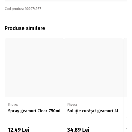
Cod produs: 100074267
Produse similare
Rivex
Rivex
Ri
Spray geamuri Clear 750ml
Soluție curățat geamuri 4l
So
su
12,49
Lei
34,89
Lei
1