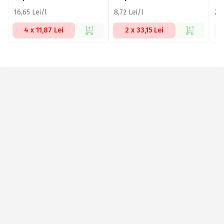
16,65 Lei/l
8,72 Lei/l
22,
4 x 11,87 Lei
2 x 33,15 Lei