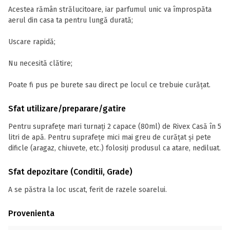
Acestea rămân strălucitoare, iar parfumul unic va împrospăta
aerul din casa ta pentru lungă durată;
Uscare rapidă;
Nu necesită clătire;
Poate fi pus pe burete sau direct pe locul ce trebuie curățat.
Sfat utilizare/preparare/gatire
Pentru suprafețe mari turnați 2 capace (80ml) de Rivex Casă în 5
litri de apă. Pentru suprafețe mici mai greu de curățat și pete
dificle (aragaz, chiuvete, etc.) folosiți produsul ca atare, nediluat.
Sfat depozitare (Conditii, Grade)
A se păstra la loc uscat, ferit de razele soarelui.
Provenienta