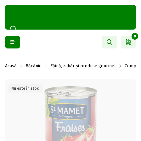
0
Acasă
Băcănie
Făină, zahăr și produse gourmet
Compot 
Nu este în stoc