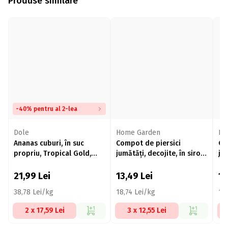
Produse similare
-40% pentru al 2-lea
Dole
Home Garden
Râ
Ananas cuburi, în suc
Compot de piersici
Co
propriu, Tropical Gold,
jumătăți, decojite, în sirop
ju
conservă 567g
slab îndulcit, 680g
21,99
Lei
13,49
Lei
1
38,78 Lei/kg
18,74 Lei/kg
18
2 x 17,59 Lei
3 x 12,55 Lei