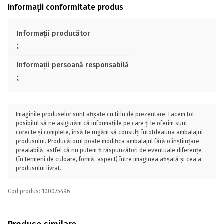
Informații conformitate produs
Informații producător
;;
Informații persoană responsabilă
;;
Imaginile produselor sunt afișate cu titlu de prezentare. Facem tot
posibilul să ne asigurăm că informațiile pe care ți le oferim sunt
corecte și complete, însă te rugăm să consulți întotdeauna ambalajul
produsului. Producătorul poate modifica ambalajul fără o înștiințare
prealabilă, astfel că nu putem fi răspunzători de eventuale diferențe
(în termeni de culoare, formă, aspect) între imaginea afișată și cea a
produsului livrat.
Cod produs: 100075496