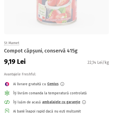
St Mamet
Compot căpșuni, conservă 415g
9,19
Lei
22,14 Lei/kg
Avantajele Freshful:
Genius
Ai livrare gratuită cu
Îți livrăm comanda la temperatură controlată
ambalajele cu garanție
Îți luăm de acasă
Ai banii înapoi rapid dacă nu ești mulțumit