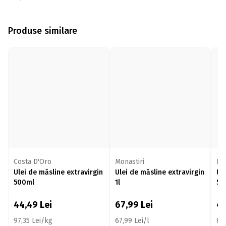
Produse similare
Costa D'Oro
Monastiri
Mo
Ulei de măsline extravirgin
Ulei de măsline extravirgin
Ul
500ml
1l
50
44,49
Lei
67,99
Lei
4
97,35 Lei/kg
67,99 Lei/l
83,