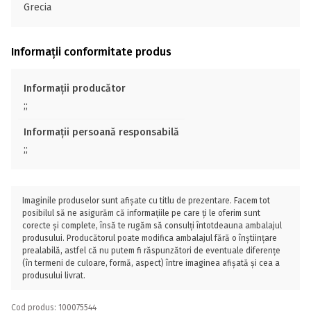
Grecia
Informații conformitate produs
Informații producător
;;
Informații persoană responsabilă
;;
Imaginile produselor sunt afișate cu titlu de prezentare. Facem tot
posibilul să ne asigurăm că informațiile pe care ți le oferim sunt
corecte și complete, însă te rugăm să consulți întotdeauna ambalajul
produsului. Producătorul poate modifica ambalajul fără o înștiințare
prealabilă, astfel că nu putem fi răspunzători de eventuale diferențe
(în termeni de culoare, formă, aspect) între imaginea afișată și cea a
produsului livrat.
Cod produs: 100075544