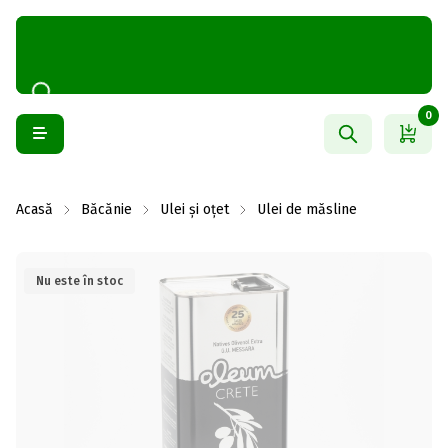
0
Acasă
Băcănie
Ulei și oțet
Ulei de măsline
Nu este în stoc