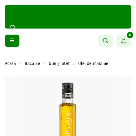
0
Acasă
Băcănie
Ulei și oțet
Ulei de măsline