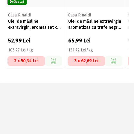
DeGustat
Casa Rinaldi
Casa Rinaldi
Cas
Ulei de măsline
Ulei de măsline extravirgin
Ul
extravirgin, aromatizat cu
aromatizat cu trufe negre
ar
usturoi 250ml
250ml
25
52,99
Lei
65,99
Lei
5
105,77 Lei/kg
131,72 Lei/kg
10
3 x 50,34 Lei
3 x 62,69 Lei