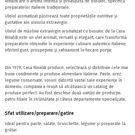
Rinaldi are o aromă intensă și proaspătă de busuioc, specifică
preparatelor italiene tradiționale.
Uleiul aromatizat păstrează toate proprietățile nutritive și
gustative ale uleiului extravirgin.
Uleiul de măsline extravirgin aromatizat cu busuioc de la Casa
Rinaldi este un ulei aromat, versatil și elegant, care transformă
preparatele obișnuite în experiențe culinare autentice italiene,
oferind gust, prospețime și rafinament în fiecare porție.
Din 1979, Casa Rinaldi produce, selectează și distribuie cele mai
bune condimente și produse alimentare italiene. Paste, orez,
legume conservate, sosuri: datorită vastei sale experiențe în
domeniu, compania a reușit să alcătuiască un catalog de
produse perfect. Au fost deschise două unități de producție,
patru filiale în străinătate și câteva departamente specializate.
Sfat utilizare/preparare/gatire
Ideal pentru paste, salate, bruschette, legume și preparate la
grătar.