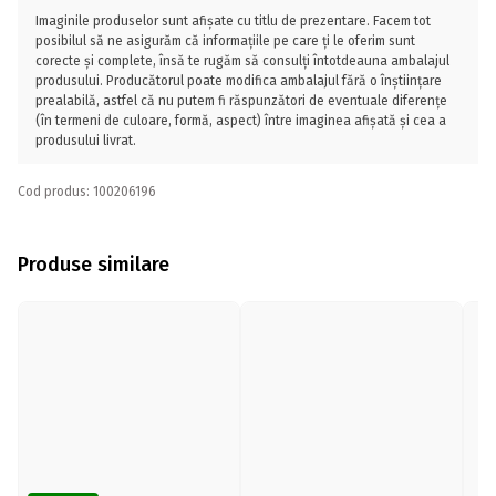
Imaginile produselor sunt afișate cu titlu de prezentare. Facem tot
posibilul să ne asigurăm că informațiile pe care ți le oferim sunt
corecte și complete, însă te rugăm să consulți întotdeauna ambalajul
produsului. Producătorul poate modifica ambalajul fără o înștiințare
prealabilă, astfel că nu putem fi răspunzători de eventuale diferențe
(în termeni de culoare, formă, aspect) între imaginea afișată și cea a
produsului livrat.
Cod produs: 100206196
Produse similare