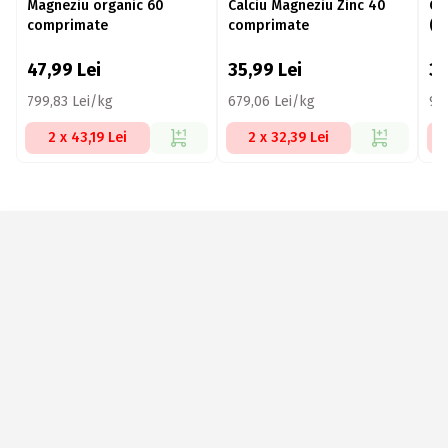
Magneziu organic 60
Calciu Magneziu Zinc 40
Ca
comprimate
comprimate
(C
co
47,99
Lei
35,99
Lei
3
799,83 Lei/kg
679,06 Lei/kg
97
2 x 43,19 Lei
2 x 32,39 Lei