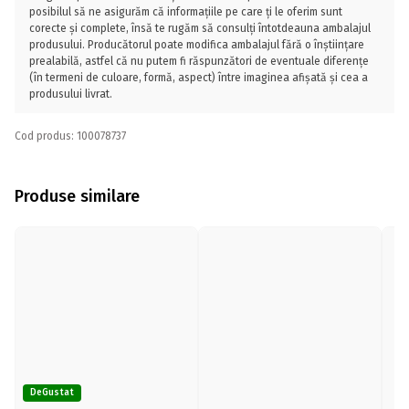
posibilul să ne asigurăm că informațiile pe care ți le oferim sunt
corecte și complete, însă te rugăm să consulți întotdeauna ambalajul
produsului. Producătorul poate modifica ambalajul fără o înștiințare
prealabilă, astfel că nu putem fi răspunzători de eventuale diferențe
(în termeni de culoare, formă, aspect) între imaginea afișată și cea a
produsului livrat.
Cod produs: 100078737
Produse similare
DeGustat