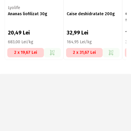
Lyolife
Ananas liofilizat 30g
Caise deshidratate 200g
Cu
sâ
20,49
Lei
32,99
Lei
1
683,00 Lei/kg
164,95 Lei/kg
35
2 x 19,67 Lei
2 x 31,67 Lei