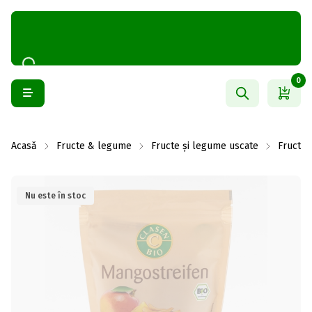
0
Acasă
Fructe & legume
Fructe și legume uscate
Fructe 
Nu este în stoc