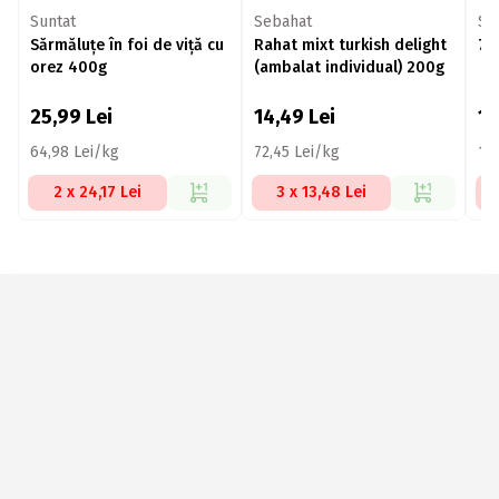
Suntat
Sebahat
Su
Sărmăluțe în foi de viță cu
Rahat mixt turkish delight
7 
orez 400g
(ambalat individual) 200g
25,99
Lei
14,49
Lei
11
64,98 Lei/kg
72,45 Lei/kg
15
2 x 24,17 Lei
3 x 13,48 Lei