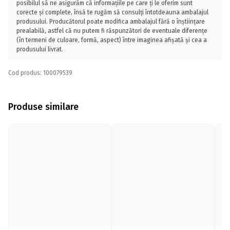
posibilul să ne asigurăm că informațiile pe care ți le oferim sunt
corecte și complete, însă te rugăm să consulți întotdeauna ambalajul
produsului. Producătorul poate modifica ambalajul fără o înștiințare
prealabilă, astfel că nu putem fi răspunzători de eventuale diferențe
(în termeni de culoare, formă, aspect) între imaginea afișată și cea a
produsului livrat.
Cod produs: 100079539
Produse similare