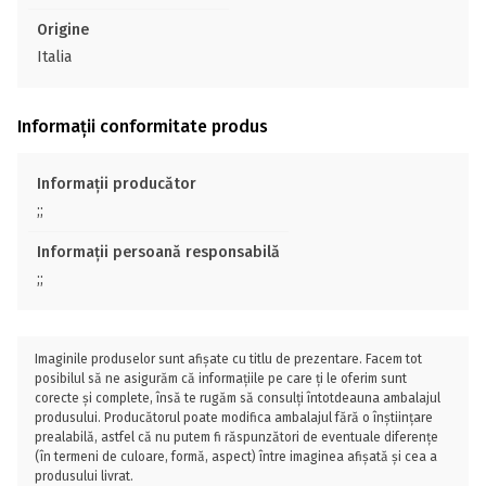
Origine
Italia
Informații conformitate produs
Informații producător
;;
Informații persoană responsabilă
;;
Imaginile produselor sunt afișate cu titlu de prezentare. Facem tot
posibilul să ne asigurăm că informațiile pe care ți le oferim sunt
corecte și complete, însă te rugăm să consulți întotdeauna ambalajul
produsului. Producătorul poate modifica ambalajul fără o înștiințare
prealabilă, astfel că nu putem fi răspunzători de eventuale diferențe
(în termeni de culoare, formă, aspect) între imaginea afișată și cea a
produsului livrat.