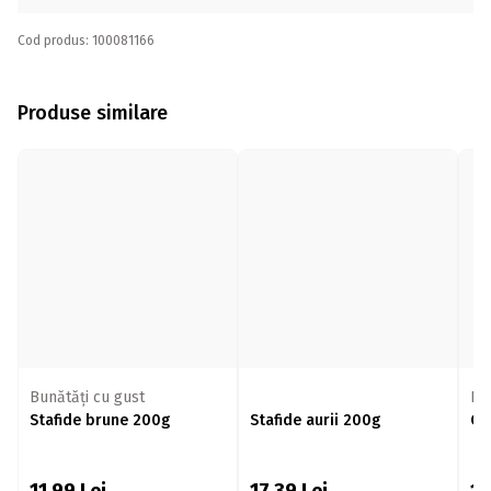
Cod produs: 100081166
Produse similare
Bunătăți cu gust
Nu
Stafide brune 200g
Stafide aurii 200g
Ca