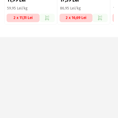
11,99
Lei
17,39
Lei
1
59,95 Lei/kg
86,95 Lei/kg
15
2 x 11,51 Lei
2 x 16,69 Lei