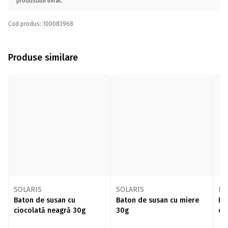
produsului livrat.
Cod produs: 100083968
Produse similare
SOLARIS
SOLARIS
Li
Baton de susan cu
Baton de susan cu miere
Ba
ciocolată neagră 30g
30g
ca
25