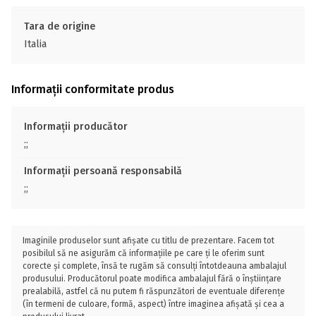
Tara de origine
Italia
Informații conformitate produs
Informații producător
;;
Informații persoană responsabilă
;;
Imaginile produselor sunt afișate cu titlu de prezentare. Facem tot
posibilul să ne asigurăm că informațiile pe care ți le oferim sunt
corecte și complete, însă te rugăm să consulți întotdeauna ambalajul
produsului. Producătorul poate modifica ambalajul fără o înștiințare
prealabilă, astfel că nu putem fi răspunzători de eventuale diferențe
(în termeni de culoare, formă, aspect) între imaginea afișată și cea a