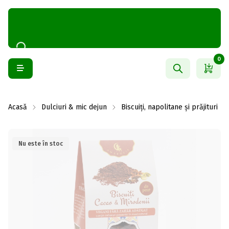
0
Acasă
Dulciuri & mic dejun
Biscuiți, napolitane și prăjituri
Nu este în stoc