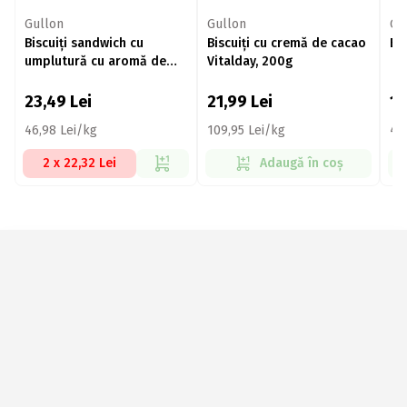
Gullon
Gullon
Gu
Biscuiți sandwich cu
Biscuiți cu cremă de cacao
Bi
umplutură cu aromă de
Vitalday, 200g
ciocolată 500g
23,49
Lei
21,99
Lei
11
46,98 Lei/kg
109,95 Lei/kg
41
2 x 22,32 Lei
Adaugă în coș