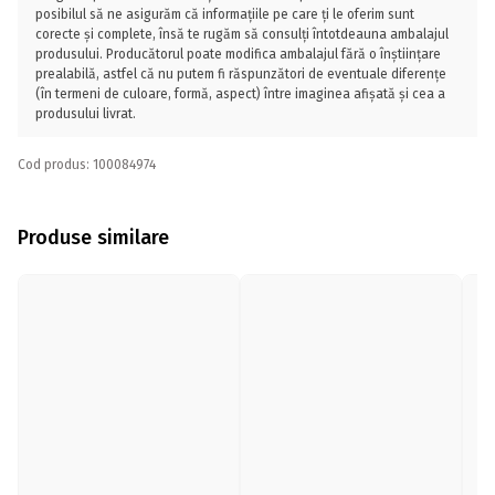
posibilul să ne asigurăm că informațiile pe care ți le oferim sunt
corecte și complete, însă te rugăm să consulți întotdeauna ambalajul
produsului. Producătorul poate modifica ambalajul fără o înștiințare
prealabilă, astfel că nu putem fi răspunzători de eventuale diferențe
(în termeni de culoare, formă, aspect) între imaginea afișată și cea a
produsului livrat.
Cod produs: 100084974
Produse similare