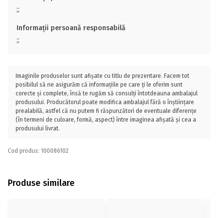
;;
Informații persoană responsabilă
;;
Imaginile produselor sunt afișate cu titlu de prezentare. Facem tot
posibilul să ne asigurăm că informațiile pe care ți le oferim sunt
corecte și complete, însă te rugăm să consulți întotdeauna ambalajul
produsului. Producătorul poate modifica ambalajul fără o înștiințare
prealabilă, astfel că nu putem fi răspunzători de eventuale diferențe
(în termeni de culoare, formă, aspect) între imaginea afișată și cea a
produsului livrat.
Cod produs: 100086102
Produse similare