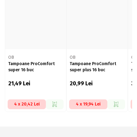
OB
OB
OB
Tampoane ProComfort
Tampoane ProComfort
Ta
super 16 buc
super plus 16 buc
su
21,49
Lei
20,99
Lei
3
4 x 20,42 Lei
4 x 19,94 Lei