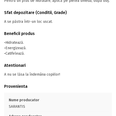
Pentru un plus de hidratare, aplică pe pielea umedă, după duș.
Sfat depozitare (Conditii, Grade)
A se păstra într-un loc uscat.
Beneficii produs
•Hidratează.
•Energizează.
•Catifelează.
Atentionari
A nu se lăsa la îndemâna copiilor!
Provenienta
Nume producator
SARANTIS