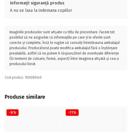
Informații siguranță produs
A nu se lasa la indemana copiilor
Imaginile produselor sunt afișate cu titlu de prezentare. Facem tot
posibilul să ne asigurăm că informațiile pe care ți le oferim sunt
corecte și complete, însă te rugăm să consulți întotdeauna ambalajul
produsului. Producătorul poate modifica ambalajul fără o înștiințare
prealabilă, astfel că nu putem fi răspunzători de eventuale diferențe
(în termeni de culoare, formă, aspect) între imaginea afișată și cea a
produsului livrat.
Cod produs: 100086149
Produse similare
-8%
-11%