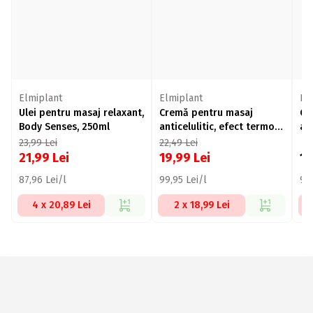
Elmiplant
Elmiplant
El
Ulei pentru masaj relaxant,
Cremă pentru masaj
Ge
Body Senses, 250ml
anticelulitic, efect termo-
ab
activ, Cellufight, 200ml
Sc
23,99
Lei
22,49
Lei
21,99
Lei
19,99
Lei
1
87,96 Lei/l
99,95 Lei/l
99,
4 x 20,89 Lei
2 x 18,99 Lei