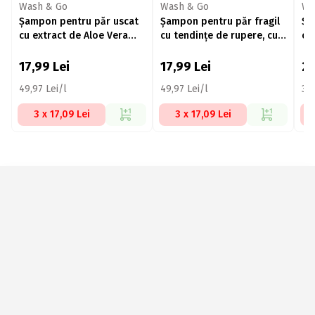
Wash & Go
Wash & Go
Wa
Șampon pentru păr uscat
Șampon pentru păr fragil
Șa
cu extract de Aloe Vera
cu tendințe de rupere, cu
cu
360ml
extract de urzică 360ml
67
17,99
Lei
17,99
Lei
2
49,97 Lei/l
49,97 Lei/l
37,
3 x 17,09 Lei
3 x 17,09 Lei