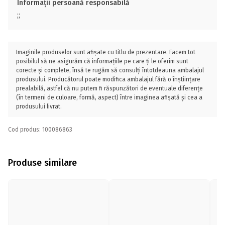
Informații persoană responsabilă
;;
Imaginile produselor sunt afișate cu titlu de prezentare. Facem tot
posibilul să ne asigurăm că informațiile pe care ți le oferim sunt
corecte și complete, însă te rugăm să consulți întotdeauna ambalajul
produsului. Producătorul poate modifica ambalajul fără o înștiințare
prealabilă, astfel că nu putem fi răspunzători de eventuale diferențe
(în termeni de culoare, formă, aspect) între imaginea afișată și cea a
produsului livrat.
Cod produs: 100086863
Produse similare