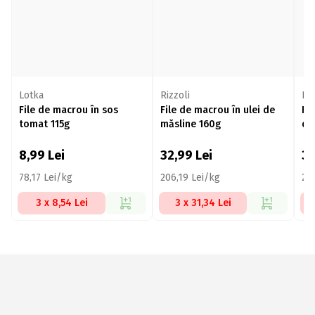
Lotka
Rizzoli
Riz
File de macrou în sos
File de macrou în ulei de
Fil
tomat 115g
măsline 160g
de
8,99
Lei
32,99
Lei
3
78,17 Lei/kg
206,19 Lei/kg
20
3 x 8,54 Lei
3 x 31,34 Lei