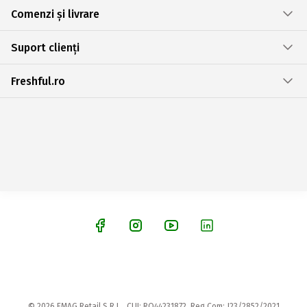
Comenzi și livrare
Suport clienți
Freshful.ro
© 2026 EMAG Retail S.R.L., CUI: RO44231872, Reg.Com: J23/2852/2021