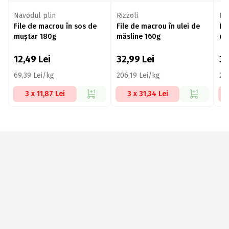
Navodul plin
Rizzoli
Riz
File de macrou în sos de
File de macrou în ulei de
Fil
muștar 180g
măsline 160g
de
12,49
Lei
32,99
Lei
3
69,39 Lei/kg
206,19 Lei/kg
20
3 x 11,87 Lei
3 x 31,34 Lei