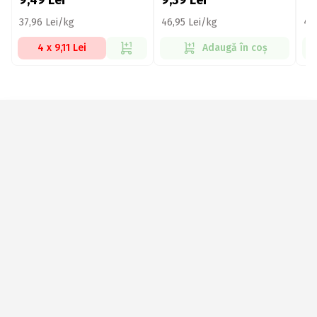
9,49
Lei
9,39
Lei
1
37,96 Lei/kg
46,95 Lei/kg
45
4 x 9,11 Lei
Adaugă în coș