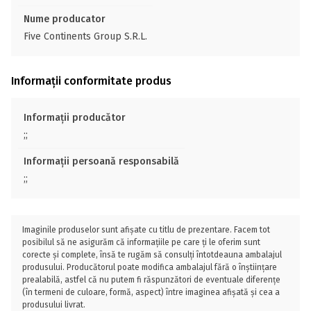
Nume producator
Five Continents Group S.R.L.
Informații conformitate produs
Informații producător
;;
Informații persoană responsabilă
;;
Imaginile produselor sunt afișate cu titlu de prezentare. Facem tot
posibilul să ne asigurăm că informațiile pe care ți le oferim sunt
corecte și complete, însă te rugăm să consulți întotdeauna ambalajul
produsului. Producătorul poate modifica ambalajul fără o înștiințare
prealabilă, astfel că nu putem fi răspunzători de eventuale diferențe
(în termeni de culoare, formă, aspect) între imaginea afișată și cea a
produsului livrat.