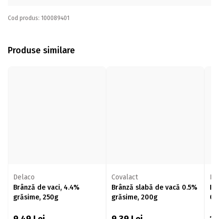
Cod produs: 100089401
Produse similare
Delaco
Covalact
Ho
Brânză de vaci, 4.4%
Brânză slabă de vacă 0.5%
Br
grăsime, 250g
grăsime, 200g
0.