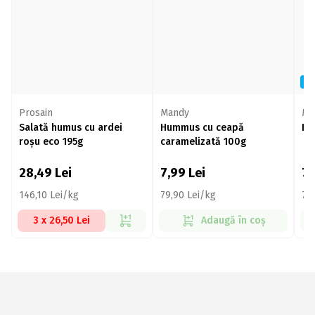
N
Prosain
Mandy
Ma
Salată humus cu ardei
Hummus cu ceapă
Hu
roșu eco 195g
caramelizată 100g
28,49
Lei
7,99
Lei
7
146,10 Lei/kg
79,90 Lei/kg
79
3 x 26,50 Lei
Adaugă în coș