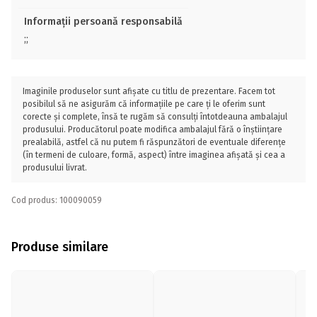
Informații persoană responsabilă
;;
Imaginile produselor sunt afișate cu titlu de prezentare. Facem tot
posibilul să ne asigurăm că informațiile pe care ți le oferim sunt
corecte și complete, însă te rugăm să consulți întotdeauna ambalajul
produsului. Producătorul poate modifica ambalajul fără o înștiințare
prealabilă, astfel că nu putem fi răspunzători de eventuale diferențe
(în termeni de culoare, formă, aspect) între imaginea afișată și cea a
produsului livrat.
Cod produs: 100090059
Produse similare