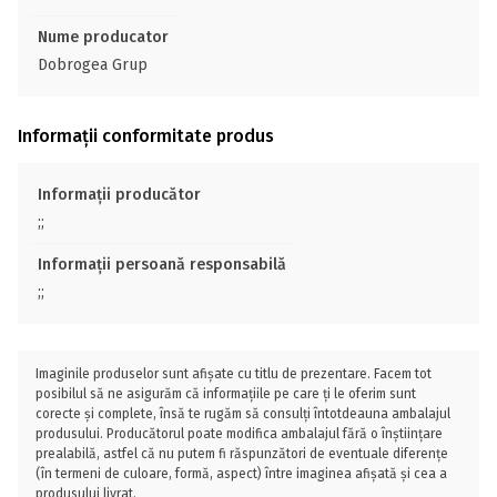
Nume producator
Dobrogea Grup
Informații conformitate produs
Informații producător
;;
Informații persoană responsabilă
;;
Imaginile produselor sunt afișate cu titlu de prezentare. Facem tot
posibilul să ne asigurăm că informațiile pe care ți le oferim sunt
corecte și complete, însă te rugăm să consulți întotdeauna ambalajul
produsului. Producătorul poate modifica ambalajul fără o înștiințare
prealabilă, astfel că nu putem fi răspunzători de eventuale diferențe
(în termeni de culoare, formă, aspect) între imaginea afișată și cea a
produsului livrat.