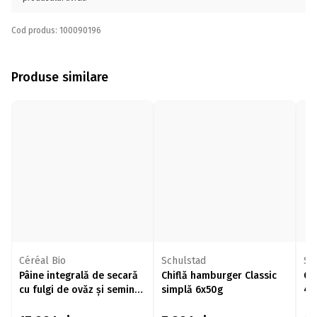
Cod produs: 100090196
Produse similare
Céréal Bio
Schulstad
Sc
Pâine integrală de secară
Chiflă hamburger Classic
Ch
cu fulgi de ovăz și semințe
simplă 6x50g
4x
de in eco 500g