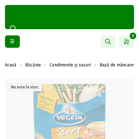
0
Acasă
Băcănie
Condimente și sosuri
Bază de mâncare și
Nu este în stoc