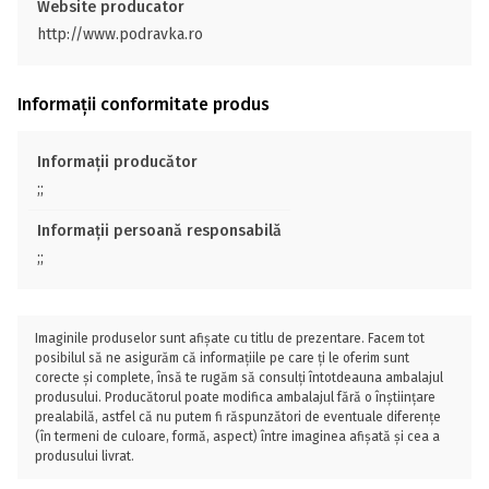
Website producator
http://www.podravka.ro
Informații conformitate produs
Informații producător
;;
Informații persoană responsabilă
;;
Imaginile produselor sunt afișate cu titlu de prezentare. Facem tot
posibilul să ne asigurăm că informațiile pe care ți le oferim sunt
corecte și complete, însă te rugăm să consulți întotdeauna ambalajul
produsului. Producătorul poate modifica ambalajul fără o înștiințare
prealabilă, astfel că nu putem fi răspunzători de eventuale diferențe
(în termeni de culoare, formă, aspect) între imaginea afișată și cea a
produsului livrat.