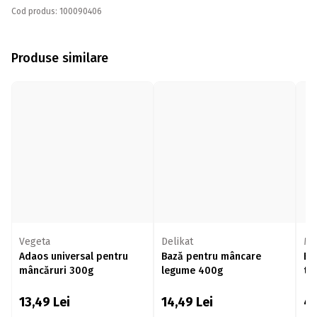
Cod produs: 100090406
Produse similare
Vegeta
Delikat
Ma
Adaos universal pentru
Bază pentru mâncare
Bo
mâncăruri 300g
legume 400g
tă
13,49
Lei
14,49
Lei
4