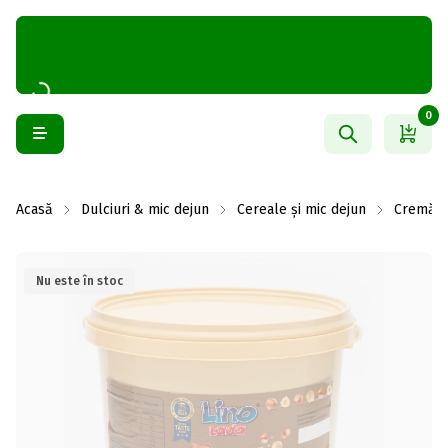
0
Acasă
Dulciuri & mic dejun
Cereale și mic dejun
Cremă ta
Nu este în stoc