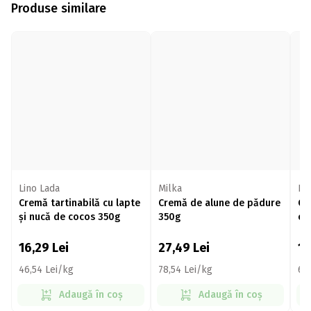
Produse similare
Lino Lada
Milka
Fin
Cremă tartinabilă cu lapte
Cremă de alune de pădure
Cr
și nucă de cocos 350g
350g
ca
la
16,29
Lei
27,49
Lei
1
46,54 Lei/kg
78,54 Lei/kg
69
Adaugă în coș
Adaugă în coș