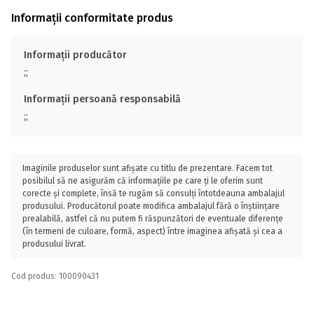
Informații conformitate produs
Informații producător
;;
Informații persoană responsabilă
;;
Imaginile produselor sunt afișate cu titlu de prezentare. Facem tot
posibilul să ne asigurăm că informațiile pe care ți le oferim sunt
corecte și complete, însă te rugăm să consulți întotdeauna ambalajul
produsului. Producătorul poate modifica ambalajul fără o înștiințare
prealabilă, astfel că nu putem fi răspunzători de eventuale diferențe
(în termeni de culoare, formă, aspect) între imaginea afișată și cea a
produsului livrat.
Cod produs: 100090431