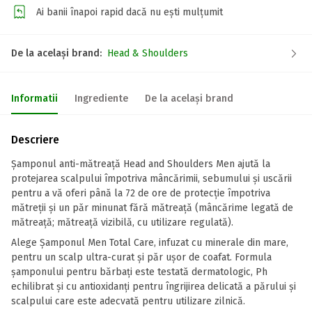
Ai banii înapoi rapid dacă nu ești mulțumit
De la același brand:
Head & Shoulders
Informatii
Ingrediente
De la același brand
Descriere
Șamponul anti-mătreață Head and Shoulders Men ajută la
protejarea scalpului împotriva mâncărimii, sebumului și uscării
pentru a vă oferi până la 72 de ore de protecție împotriva
mătreții și un păr minunat fără mătreață (mâncărime legată de
mătreață; mătreață vizibilă, cu utilizare regulată).
Alege Şamponul Men Total Care, infuzat cu minerale din mare,
pentru un scalp ultra-curat și păr ușor de coafat. Formula
șamponului pentru bărbați este testată dermatologic, Ph
echilibrat și cu antioxidanți pentru îngrijirea delicată a părului și
scalpului care este adecvată pentru utilizare zilnică.