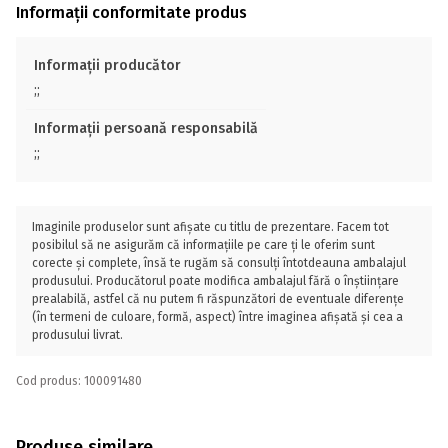
Informații conformitate produs
Informații producător
;;
Informații persoană responsabilă
;;
Imaginile produselor sunt afișate cu titlu de prezentare. Facem tot
posibilul să ne asigurăm că informațiile pe care ți le oferim sunt
corecte și complete, însă te rugăm să consulți întotdeauna ambalajul
produsului. Producătorul poate modifica ambalajul fără o înștiințare
prealabilă, astfel că nu putem fi răspunzători de eventuale diferențe
(în termeni de culoare, formă, aspect) între imaginea afișată și cea a
produsului livrat.
Cod produs: 100091480
Produse similare