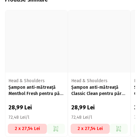
Head & Shoulders
Head & Shoulders
He
Șampon anti-mătreață
Șampon anti-mătreață
Șa
Menthol Fresh pentru păr
Classic Clean pentru păr
normal 400ml
normal 400ml
28,99
Lei
28,99
Lei
3
72,48 Lei/l
72,48 Lei/l
77,
2 x 27,54 Lei
2 x 27,54 Lei