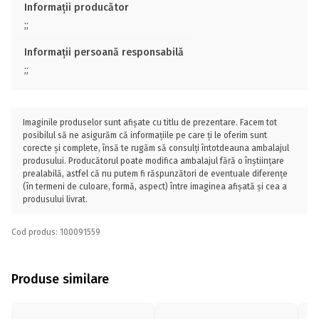
Informații producător
;;
Informații persoană responsabilă
;;
Imaginile produselor sunt afișate cu titlu de prezentare. Facem tot
posibilul să ne asigurăm că informațiile pe care ți le oferim sunt
corecte și complete, însă te rugăm să consulți întotdeauna ambalajul
produsului. Producătorul poate modifica ambalajul fără o înștiințare
prealabilă, astfel că nu putem fi răspunzători de eventuale diferențe
(în termeni de culoare, formă, aspect) între imaginea afișată și cea a
produsului livrat.
Cod produs: 100091559
Produse similare