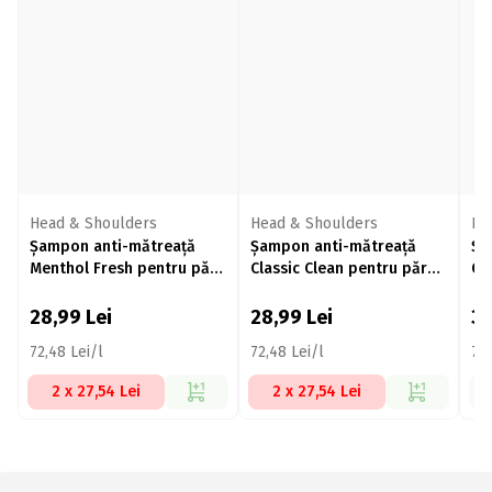
Head & Shoulders
Head & Shoulders
He
Șampon anti-mătreață
Șampon anti-mătreață
Șa
Menthol Fresh pentru păr
Classic Clean pentru păr
normal 400ml
normal 400ml
28,99
Lei
28,99
Lei
3
72,48 Lei/l
72,48 Lei/l
77,
2 x 27,54 Lei
2 x 27,54 Lei