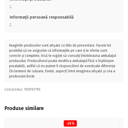
;;
Informații persoană responsabilă
;;
Imaginile produselor sunt afișate cu titlu de prezentare. Facem tot
posibilul să ne asigurăm că informațiile pe care ți le oferim sunt
corecte și complete, însă te rugăm să consulți întotdeauna ambalajul
produsului. Producătorul poate modifica ambalajul fără o înștiințare
prealabilă, astfel că nu putem fi răspunzători de eventuale diferențe
(în termeni de culoare, formă, aspect) între imaginea afișată și cea a
produsului livrat.
Cod produs: 100092196
Produse similare
-28%