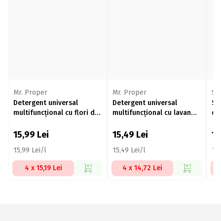
Mr. Proper
Mr. Proper
Sa
Detergent universal
Detergent universal
So
multifuncțional cu flori de
multifuncțional cu lavandă
de
cireș 1l
1l
su
15,99
Lei
15,49
Lei
1
15,99 Lei/l
15,49 Lei/l
16,
4 x 15,19 Lei
4 x 14,72 Lei