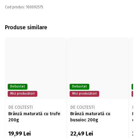
Cod produs: 100092575
Produse similare
DeGustat
DeGustat
De
Mici producători
Mici producători
Mi
DE COLTESTI
DE COLTESTI
DE
Brânză maturată cu trufe
Brânză maturată cu
Br
200g
busuioc 200g
ci
19,99
Lei
22,49
Lei
2