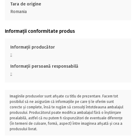
Tara de origine
Romania
Informații conformitate produs
Informații producător
;;
Informații persoană responsabilă
;;
Imaginile produselor sunt afișate cu titlu de prezentare. Facem tot
posibilul să ne asigurăm că informațiile pe care ți le oferim sunt
corecte și complete, însă te rugăm să consulți întotdeauna ambalajul
produsului. Producătorul poate modifica ambalajul fără o înștiințare
prealabilă, astfel că nu putem fi răspunzători de eventuale diferențe
(în termeni de culoare, formă, aspect) între imaginea afișată și cea a
produsului livrat.