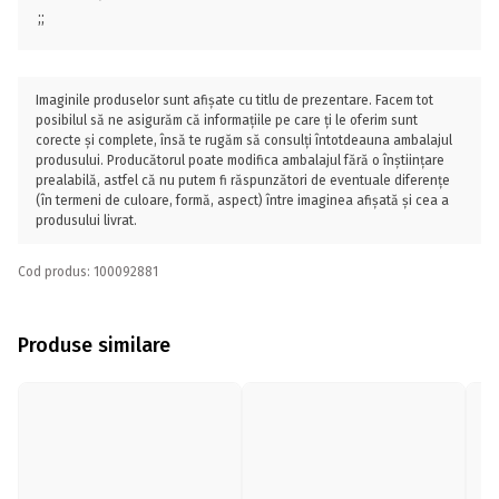
;;
Imaginile produselor sunt afișate cu titlu de prezentare. Facem tot
posibilul să ne asigurăm că informațiile pe care ți le oferim sunt
corecte și complete, însă te rugăm să consulți întotdeauna ambalajul
produsului. Producătorul poate modifica ambalajul fără o înștiințare
prealabilă, astfel că nu putem fi răspunzători de eventuale diferențe
(în termeni de culoare, formă, aspect) între imaginea afișată și cea a
produsului livrat.
Cod produs: 100092881
Produse similare