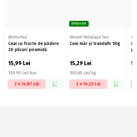
DeGustat
BeYouTea
Mount Himalaya Tea
Pl
Ceai cu fructe de pădure
Ceai măr și trandafir 50g
Ce
20 plicuri piramidă
pli
15,99
Lei
15,29
Lei
5
159,90 Lei/buc
305,80 Lei/kg
14
2 x 14,87 Lei
2 x 14,22 Lei