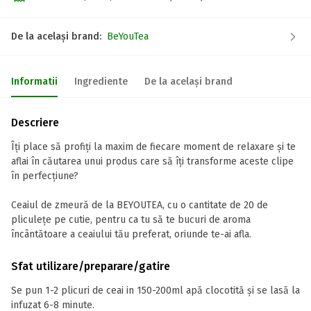
De la același brand:
BeYouTea
Informatii
Ingrediente
De la același brand
Descriere
Îți place să profiți la maxim de fiecare moment de relaxare și te
aflai în căutarea unui produs care să îți transforme aceste clipe
în perfecțiune?
Ceaiul de zmeură de la BEYOUTEA, cu o cantitate de 20 de
pliculețe pe cutie, pentru ca tu să te bucuri de aroma
încântătoare a ceaiului tău preferat, oriunde te-ai afla.
Sfat utilizare/preparare/gatire
Se pun 1-2 plicuri de ceai in 150-200ml apă clocotită și se lasă la
infuzat 6-8 minute.