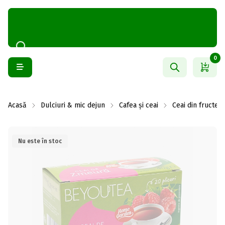
0
Acasă
Dulciuri & mic dejun
Cafea și ceai
Ceai din fructe
Nu este în stoc