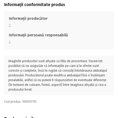
Informații conformitate produs
Informații producător
;;
Informații persoană responsabilă
;;
Imaginile produselor sunt afișate cu titlu de prezentare. Facem tot
posibilul să ne asigurăm că informațiile pe care ți le oferim sunt
corecte și complete, însă te rugăm să consulți întotdeauna ambalajul
produsului. Producătorul poate modifica ambalajul fără o înștiințare
prealabilă, astfel că nu putem fi răspunzători de eventuale diferențe
(în termeni de culoare, formă, aspect) între imaginea afișată și cea a
produsului livrat.
Cod produs: 100093115