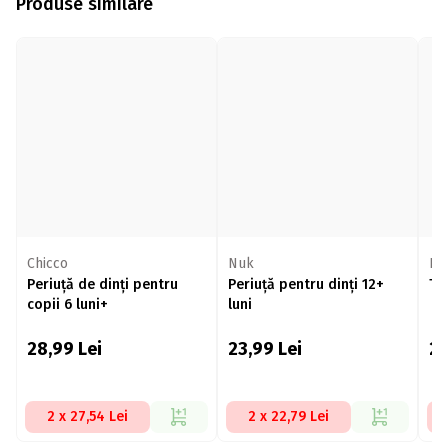
Produse similare
Chicco
Nuk
Ba
Periuță de dinți pentru
Periuță pentru dinți 12+
Te
copii 6 luni+
luni
28,99
Lei
23,99
Lei
2
2 x 27,54 Lei
2 x 22,79 Lei