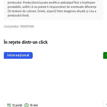
produsului. Producătorul poate modifica ambalajul fără o înștiințare
prealabilă, astfel că nu putem fi răspunzători de eventuale diferențe
(în termeni de culoare, formă, aspect) între imaginea afișată și cea a
produsului livrat.
Cod produs: 100093168
În rețete dintr-un click
Internațional
12 porții
16 min