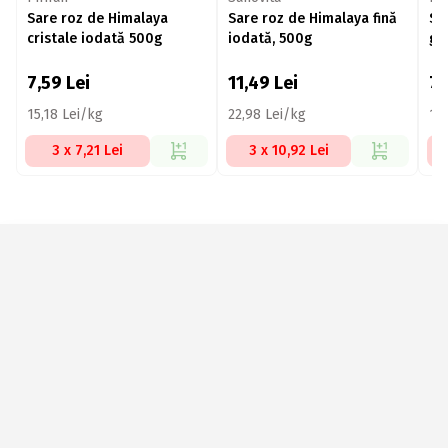
Sare roz de Himalaya
Sare roz de Himalaya fină
Sa
cristale iodată 500g
iodată, 500g
gr
7,59
Lei
11,49
Lei
7
15,18 Lei/kg
22,98 Lei/kg
15,
3 x 7,21 Lei
3 x 10,92 Lei