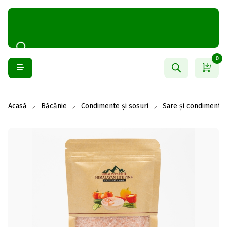
0
Acasă
Băcănie
Condimente și sosuri
Sare și condimente