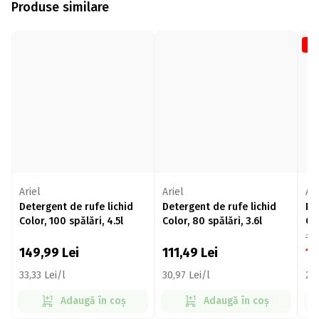
Produse similare
-3
Ariel
Ariel
Ari
Detergent de rufe lichid
Detergent de rufe lichid
De
Color, 100 spălări, 4.5l
Color, 80 spălări, 3.6l
Col
19
149,99
Lei
111,49
Lei
1
33,33 Lei/l
30,97 Lei/l
22,
Adaugă în coș
Adaugă în coș