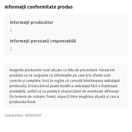
Informații conformitate produs
Informații producător
;;
Informații persoană responsabilă
;;
Imaginile produselor sunt afișate cu titlu de prezentare. Facem tot
posibilul să ne asigurăm că informațiile pe care ți le oferim sunt
corecte și complete, însă te rugăm să consulți întotdeauna ambalajul
produsului. Producătorul poate modifica ambalajul fără o înștiințare
prealabilă, astfel că nu putem fi răspunzători de eventuale diferențe
(în termeni de culoare, formă, aspect) între imaginea afișată și cea a
produsului livrat.
Cod produs: 100093337