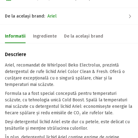
De la același brand:
Ariel
Informatii
Ingrediente
De la același brand
Descriere
Ariel, recomandat de Whirlpool Beko Electrolux, prezintă
detergentul de rufe lichid Ariel Color Clean & Fresh. Oferă o
curățare excepțională cu o singură spălare, chiar și la
temperaturi mai scăzute.
Formula sa a fost special concepută pentru temperaturi
scăzute, cu tehnologia unică Cold Boost. Spală la temperaturi
mai scăzute cu detergentul lichid Ariel: economisește energie la
fiecare spălare și redu emisiile de CO₂ ale rufelor tale.
Deși detergentul lichid Ariel este dur cu petele, este delicat cu
țesăturile și menține strălucirea culorilor.
În plus, detergentul lichid Ariel conține enzime de origine