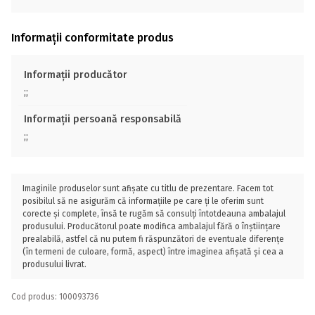
Informații conformitate produs
Informații producător
;;
Informații persoană responsabilă
;;
Imaginile produselor sunt afișate cu titlu de prezentare. Facem tot
posibilul să ne asigurăm că informațiile pe care ți le oferim sunt
corecte și complete, însă te rugăm să consulți întotdeauna ambalajul
produsului. Producătorul poate modifica ambalajul fără o înștiințare
prealabilă, astfel că nu putem fi răspunzători de eventuale diferențe
(în termeni de culoare, formă, aspect) între imaginea afișată și cea a
produsului livrat.
Cod produs: 100093736