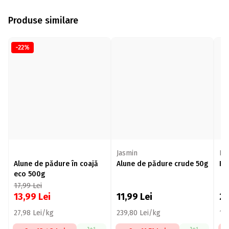
Produse similare
-22%
Jasmin
Bu
Alune de pădure în coajă
Alune de pădure crude 50g
Fu
eco 500g
17,99
Lei
13,99
Lei
11,99
Lei
2
27,98 Lei/kg
239,80 Lei/kg
15