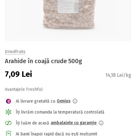
Driedfruits
Arahide în coajă crude 500g
7,09
Lei
14,18 Lei/kg
Avantajele Freshful:
Genius
Ai livrare gratuită cu
Îți livrăm comanda la temperatură controlată
ambalajele cu garanție
Îți luăm de acasă
Ai banii înapoi rapid dacă nu ești mulțumit