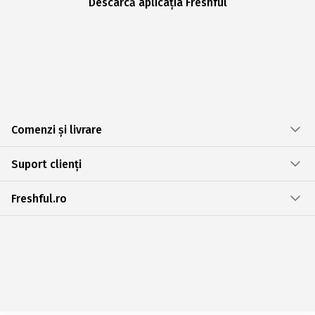
Descarcă aplicația Freshful
Comenzi și livrare
Suport clienți
Freshful.ro