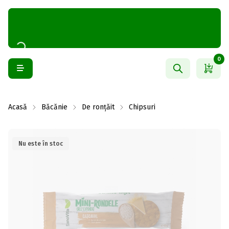
0
Acasă
Băcănie
De ronțăit
Chipsuri
Nu este în stoc