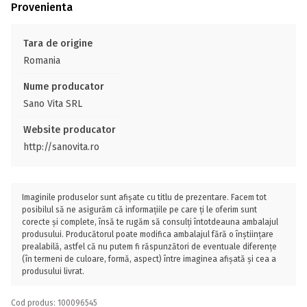
Provenienta
Tara de origine
Romania
Nume producator
Sano Vita SRL
Website producator
http://sanovita.ro
Imaginile produselor sunt afișate cu titlu de prezentare. Facem tot
posibilul să ne asigurăm că informațiile pe care ți le oferim sunt
corecte și complete, însă te rugăm să consulți întotdeauna ambalajul
produsului. Producătorul poate modifica ambalajul fără o înștiințare
prealabilă, astfel că nu putem fi răspunzători de eventuale diferențe
(în termeni de culoare, formă, aspect) între imaginea afișată și cea a
produsului livrat.
Cod produs: 100096545