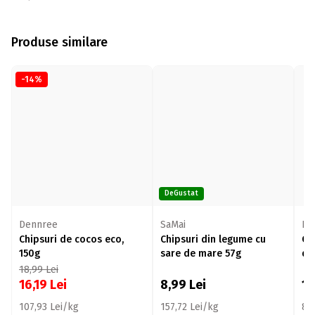
Produse similare
-14%
DeGustat
Dennree
SaMai
Pr
Chipsuri de cocos eco,
Chipsuri din legume cu
Ch
150g
sare de mare 57g
de
18,99
Lei
16,19
Lei
8,99
Lei
1
107,93 Lei/kg
157,72 Lei/kg
80