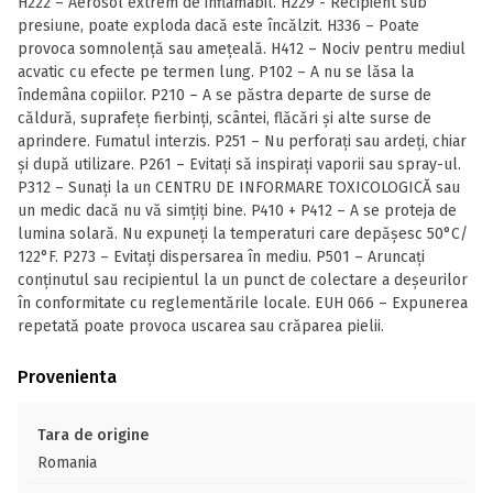
H222 – Aerosol extrem de inflamabil. H229 - Recipient sub
presiune, poate exploda dacă este încălzit. H336 – Poate
provoca somnolență sau amețeală. H412 – Nociv pentru mediul
acvatic cu efecte pe termen lung. P102 – A nu se lăsa la
îndemâna copiilor. P210 – A se păstra departe de surse de
căldură, suprafețe fierbinți, scântei, flăcări și alte surse de
aprindere. Fumatul interzis. P251 – Nu perforați sau ardeți, chiar
și după utilizare. P261 – Evitați să inspirați vaporii sau spray-ul.
P312 – Sunați la un CENTRU DE INFORMARE TOXICOLOGICĂ sau
un medic dacă nu vă simțiți bine. P410 + P412 – A se proteja de
lumina solară. Nu expuneți la temperaturi care depășesc 50°C/
122°F. P273 – Evitați dispersarea în mediu. P501 – Aruncați
conținutul sau recipientul la un punct de colectare a deșeurilor
în conformitate cu reglementările locale. EUH 066 – Expunerea
repetată poate provoca uscarea sau crăparea pielii.
Provenienta
Tara de origine
Romania