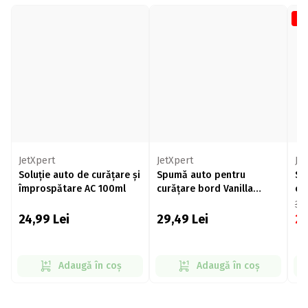
-2
JetXpert
JetXpert
Je
Soluție auto de curățare și
Spumă auto pentru
So
împrospătare AC 100ml
curățare bord Vanilla
cu
400ml
34
24,99
Lei
29,49
Lei
2
Adaugă în coș
Adaugă în coș