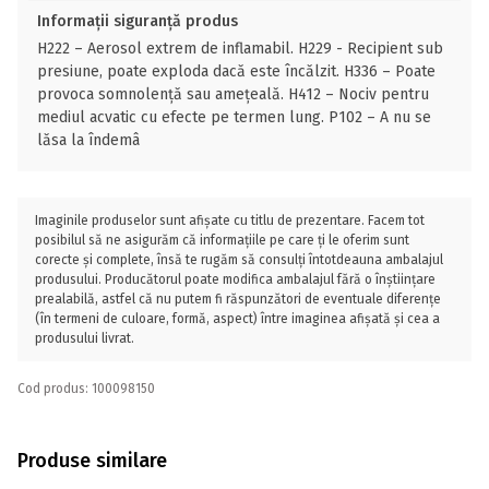
Informații siguranță produs
H222 – Aerosol extrem de inflamabil. H229 - Recipient sub
presiune, poate exploda dacă este încălzit. H336 – Poate
provoca somnolență sau amețeală. H412 – Nociv pentru
mediul acvatic cu efecte pe termen lung. P102 – A nu se
lăsa la îndemâ
Imaginile produselor sunt afișate cu titlu de prezentare. Facem tot
posibilul să ne asigurăm că informațiile pe care ți le oferim sunt
corecte și complete, însă te rugăm să consulți întotdeauna ambalajul
produsului. Producătorul poate modifica ambalajul fără o înștiințare
prealabilă, astfel că nu putem fi răspunzători de eventuale diferențe
(în termeni de culoare, formă, aspect) între imaginea afișată și cea a
produsului livrat.
Cod produs: 100098150
Produse similare