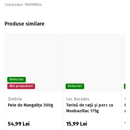
Cod produs: 100098824
Produse similare
DeGustat
Mici producători
DeGustat
De
Zimbria
Les Bocades
Po
Pate de Mangalița 300g
Terină de rață și porc cu
Pa
Monbazillac 175g
ra
54,99
Lei
15,99
Lei
1