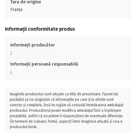
Tara de origine
Franţa
Informații conformitate produs
Informații producător
;;
Informații persoană responsabilă
;;
Imaginile produselor sunt afișate cu titlu de prezentare. Facem tot
posibilul să ne asigurăm că informațiile pe care ți le oferim sunt
corecte și complete, însă te rugăm să consulți întotdeauna ambalajul
produsului. Producătorul poate modifica ambalajul fără o înștiințare
prealabilă, astfel că nu putem fi răspunzători de eventuale diferențe
(în termeni de culoare, formă, aspect) între imaginea afișată și cea a
produsului livrat.