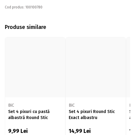
Cod produs: 100100780
Produse similare
BiC
BiC
Bi
Set 4 pixuri cu pastă
Set 4 pixuri Round Stic
Se
albastră Round Stic
Exact albastru
al
9,99
Lei
14,99
Lei
1