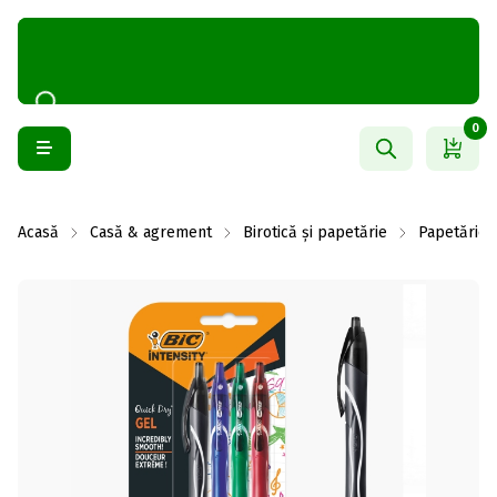
0
Acasă
Casă & agrement
Birotică și papetărie
Papetărie ș