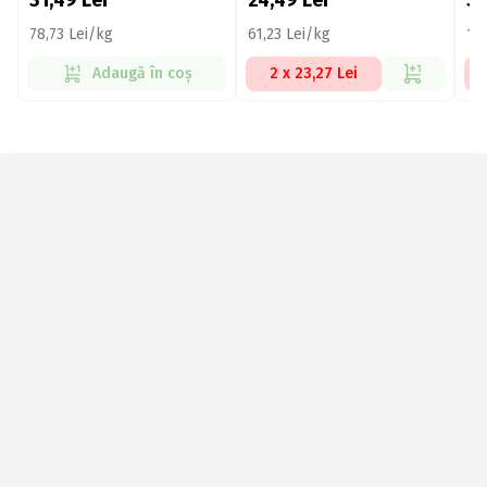
31,49
Lei
24,49
Lei
3
78,73 Lei/kg
61,23 Lei/kg
10
Adaugă în coș
2 x 23,27 Lei