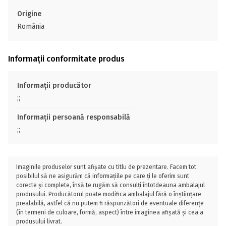
Origine
România
Informații conformitate produs
Informații producător
;;
Informații persoană responsabilă
;;
Imaginile produselor sunt afișate cu titlu de prezentare. Facem tot
posibilul să ne asigurăm că informațiile pe care ți le oferim sunt
corecte și complete, însă te rugăm să consulți întotdeauna ambalajul
produsului. Producătorul poate modifica ambalajul fără o înștiințare
prealabilă, astfel că nu putem fi răspunzători de eventuale diferențe
(în termeni de culoare, formă, aspect) între imaginea afișată și cea a
produsului livrat.