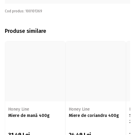
Cod produs: 100101369
Produse similare
Honey Line
Honey Line
Nia
Miere de mană 400g
Miere de coriandru 400g
Si
25