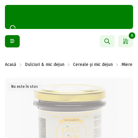
0
Acasă
Dulciuri & mic dejun
Cereale și mic dejun
Miere
Nu este în stoc