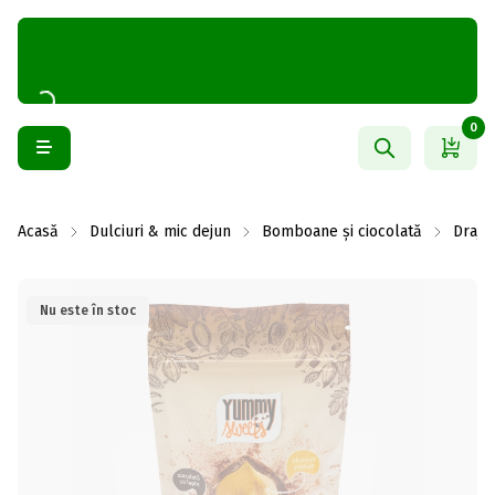
0
Acasă
Dulciuri & mic dejun
Bomboane și ciocolată
Drajeu
Nu este în stoc