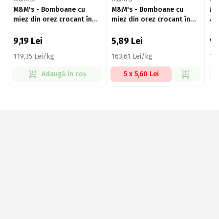
M&M's - Bomboane cu
M&M's - Bomboane cu
M&
miez din orez crocant în
miez din orez crocant în
ara
ciocolată cu lapte, Crispy
ciocolată cu lapte, Crispy
ci
77g
36g
9,19
Lei
5,89
Lei
9
119,35 Lei/kg
163,61 Lei/kg
11
Adaugă în coș
5 x 5,60 Lei