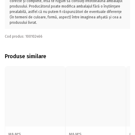
corecte și complete, însă te rugăm să consulți întotdeauna ambalajul
produsului. Producătorul poate modifica ambalajul fără o înștiințare
prealabilă, astfel că nu putem fi răspunzători de eventuale diferențe
(în termeni de culoare, formă, aspect) între imaginea afișată și cea a
produsului livrat.
Cod produs: 100102466
Produse similare
M&M'S
M&M'S
M&