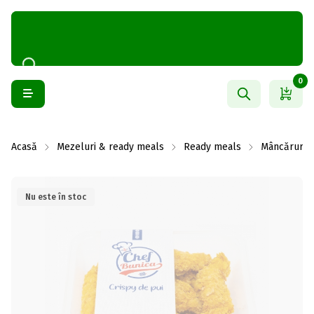
0
Acasă
Mezeluri & ready meals
Ready meals
Mâncăruri g
Nu este în stoc