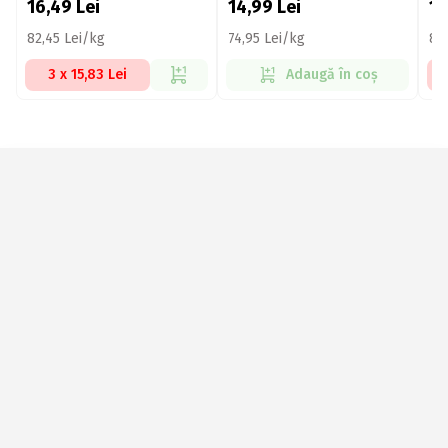
16,49
Lei
14,99
Lei
1
82,45 Lei/kg
74,95 Lei/kg
82
3 x 15,83 Lei
Adaugă în coș