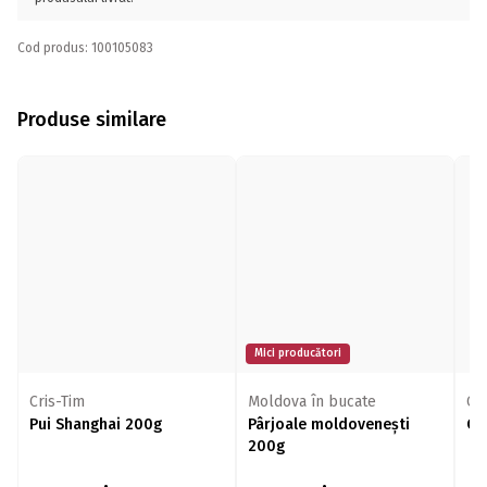
Cod produs: 100105083
Produse similare
Mici producători
Cris-Tim
Moldova în bucate
Cr
Pui Shanghai 200g
Pârjoale moldovenești
Ch
200g