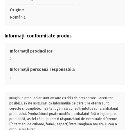
Origine
România
Informații conformitate produs
Informații producător
;;
Informații persoană responsabilă
;;
Imaginile produselor sunt afișate cu titlu de prezentare. Facem tot
posibilul să ne asigurăm că informațiile pe care ți le oferim sunt
corecte și complete, însă te rugăm să consulți întotdeauna ambalajul
produsului. Producătorul poate modifica ambalajul fără o înștiințare
prealabilă, astfel că nu putem fi răspunzători de eventuale diferențe
(în termeni de culoare, formă, aspect) între imaginea afișată și cea a
produsului livrat.