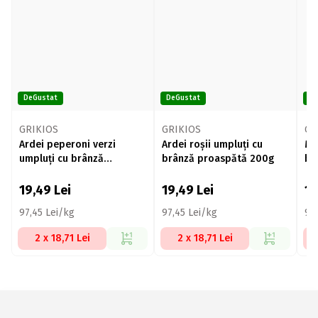
DeGustat
DeGustat
De
GRIKIOS
GRIKIOS
GR
Ardei peperoni verzi
Ardei roșii umpluți cu
Mă
umpluți cu brânză
brânză proaspătă 200g
br
proaspătă 200g
19,49
Lei
19,49
Lei
1
97,45 Lei/kg
97,45 Lei/kg
94
2 x 18,71 Lei
2 x 18,71 Lei