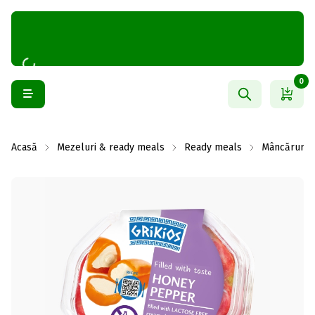
0
Acasă
Mezeluri & ready meals
Ready meals
Mâncăruri g