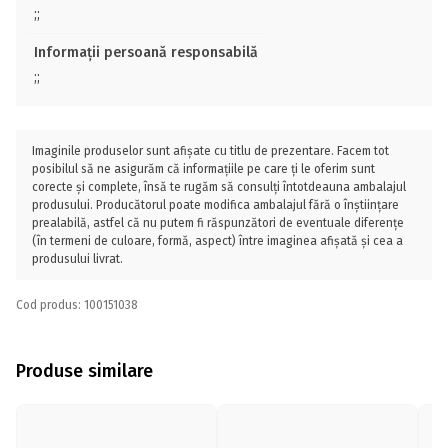
;;
Informații persoană responsabilă
;;
Imaginile produselor sunt afișate cu titlu de prezentare. Facem tot
posibilul să ne asigurăm că informațiile pe care ți le oferim sunt
corecte și complete, însă te rugăm să consulți întotdeauna ambalajul
produsului. Producătorul poate modifica ambalajul fără o înștiințare
prealabilă, astfel că nu putem fi răspunzători de eventuale diferențe
(în termeni de culoare, formă, aspect) între imaginea afișată și cea a
produsului livrat.
Cod produs: 100151038
Produse similare