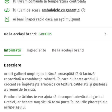
Îți livrăm comanda la temperatură controlată
ambalajele cu garanție
Îți luăm de acasă
Ai banii înapoi rapid dacă nu ești mulțumit
De la același brand:
GRIKIOS
Informatii
Ingrediente
De la același brand
Descriere
Ardeii galbeni umpluți cu brânză proaspătă fără lactoză
reprezintă o combinație rafinată, în care dulceața ardeiului
crocant se împletește armonios cu textura catifelată și gustoasă
a cremei de brânză.
Produsele Grikios te vor ajuta să descoperi adevăratul gust al
Greciei, iar fiecare mușcătură te va purta în locurile pitorești ale
arhipelagului.