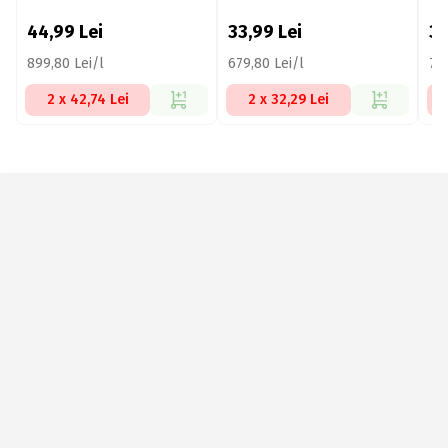
44,99
Lei
33,99
Lei
3
899,80 Lei/l
679,80 Lei/l
779
2 x 42,74 Lei
2 x 32,29 Lei