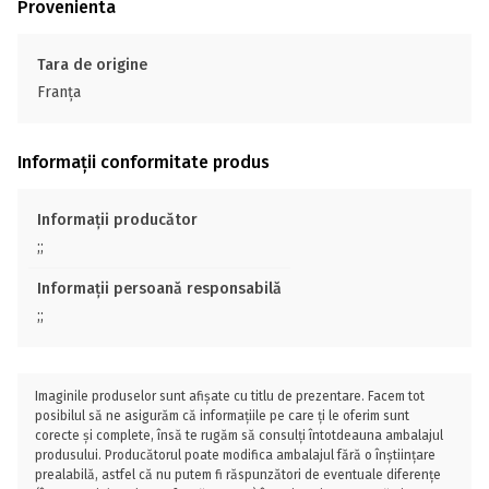
Provenienta
Tara de origine
Franţa
Informații conformitate produs
Informații producător
;;
Informații persoană responsabilă
;;
Imaginile produselor sunt afișate cu titlu de prezentare. Facem tot
posibilul să ne asigurăm că informațiile pe care ți le oferim sunt
corecte și complete, însă te rugăm să consulți întotdeauna ambalajul
produsului. Producătorul poate modifica ambalajul fără o înștiințare
prealabilă, astfel că nu putem fi răspunzători de eventuale diferențe