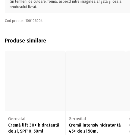
(în termeni de culoare, formă, aspect) între imaginea afișată și cea a
produsului livrat.
Cod produs: 100106204
Produse similare
Gerovital
Gerovital
Ge
Cremă lift 30+ hidratantă
Cremă intensiv hidratantă
Cr
de zi, SPF10, 50ml
45+ de zi 50ml
av