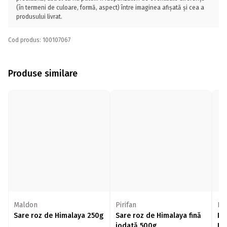
(în termeni de culoare, formă, aspect) între imaginea afișată și cea a
produsului livrat.
Cod produs: 100107067
Produse similare
Maldon
Pirifan
Pir
Sare roz de Himalaya 250g
Sare roz de Himalaya fină
Râ
iodată 500g
Hi