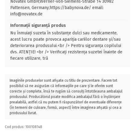
Novatex GmbH;Werner-von-Siemens-Strabe 14 30982
Pattensen, Germany;https://babynova.de/ email:
info@novatex.de
Informații siguranță produs
Nu înmuiați suzeta în substanțe dulci sau medicamente,
acest lucru poate provoca apariția cariilor dentare și/sau
deteriorarea produsului.<br /> Pentru siguranța copilului
dvs. ATENȚIE! <br /> Verificați rezistența suzetei înainte de
fiecare utilizare, tră
Imaginile produselor sunt afișate cu titlu de prezentare. Facem tot
posibilul să ne asigurăm că informațiile pe care ți le oferim sunt
corecte și complete, însă te rugăm să consulți întotdeauna ambalajul
produsului. Producătorul poate modifica ambalajul fără o înștiințare
prealabilă, astfel că nu putem fi răspunzători de eventuale diferențe
(în termeni de culoare, formă, aspect) între imaginea afișată și cea a
produsului livrat.
Cod produs: 100108148