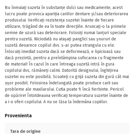
Nu înmuiați suzeta în substanțe dulci sau medicamente, acest
lucru poate provoca apariția cariilor dentare și/sau deteriorarea
produsului. Verificați rezistența suzetei înainte de fiecare
utilizare, trăgând de ea în toate direcțiile. Aruncați-o la primele
semne de uzură sau deteriorare. Folosiți numai lanțuri speciale
pentru suzetă. Niciodată nu atașați panglici sau șnururi de
suzetă deoarece copilul dvs. s-ar putea strangula cu ele.
Înlocuiți imediat suzeta dacă se deformează, e lipicioasă sau
dacă prezintă, pentru a preîntâmpina sufocarea cu fragmente
de material! În cazul în care întreaga suzetă intră în gura
copilului dvs, rămâneți calmi. Datorită designului, înghițirea
suzetei nu este posibilă. Scoateți cu grijă suzeta din gură cât mai
ușor posibil. Folosirea îndelungată poate produce carii sau
probleme ale maxilarului. Cutia poate fi încă fierbinte. Pericol
de opărire! Întotdeauna verificați temperatura suzetei înainte de
a i-o oferi copilului. A nu se lăsa la îndemâna copiilor.
Provenienta
Tara de origine