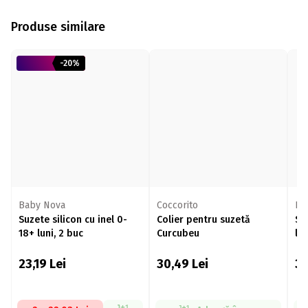
Produse similare
-20%
Baby Nova
Coccorito
Nu
Suzete silicon cu inel 0-
Colier pentru suzetă
Su
18+ luni, 2 buc
Curcubeu
lun
23,19
Lei
30,49
Lei
3