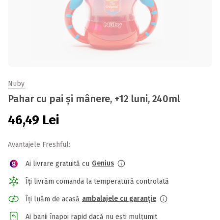
Nuby
Pahar cu pai și mânere, +12 luni, 240ml
46,49
Lei
Avantajele Freshful:
Genius
Ai livrare gratuită cu
Îți livrăm comanda la temperatură controlată
ambalajele cu garanție
Îți luăm de acasă
Ai banii înapoi rapid dacă nu ești mulțumit