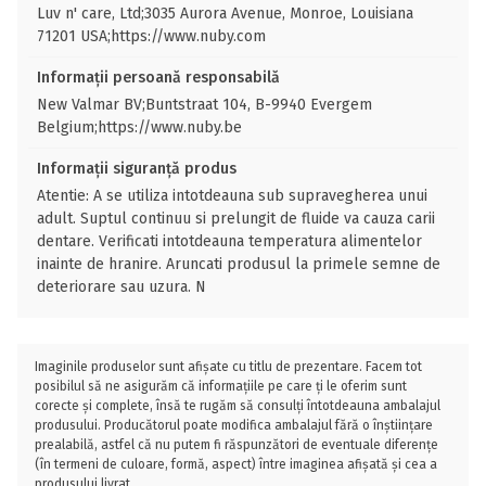
Luv n' care, Ltd;3035 Aurora Avenue, Monroe, Louisiana
71201 USA;https://www.nuby.com
Informații persoană responsabilă
New Valmar BV;Buntstraat 104, B-9940 Evergem
Belgium;https://www.nuby.be
Informații siguranță produs
Atentie: A se utiliza intotdeauna sub supravegherea unui
adult. Suptul continuu si prelungit de fluide va cauza carii
dentare. Verificati intotdeauna temperatura alimentelor
inainte de hranire. Aruncati produsul la primele semne de
deteriorare sau uzura. N
Imaginile produselor sunt afișate cu titlu de prezentare. Facem tot
posibilul să ne asigurăm că informațiile pe care ți le oferim sunt
corecte și complete, însă te rugăm să consulți întotdeauna ambalajul
produsului. Producătorul poate modifica ambalajul fără o înștiințare
prealabilă, astfel că nu putem fi răspunzători de eventuale diferențe
(în termeni de culoare, formă, aspect) între imaginea afișată și cea a
produsului livrat.