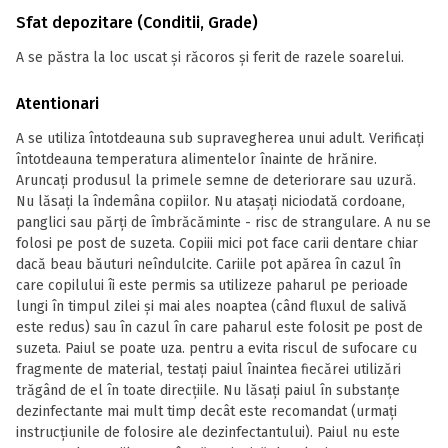
Sfat depozitare (Conditii, Grade)
A se păstra la loc uscat și răcoros și ferit de razele soarelui.
Atentionari
A se utiliza întotdeauna sub supravegherea unui adult. Verificați
întotdeauna temperatura alimentelor înainte de hrănire.
Aruncați produsul la primele semne de deteriorare sau uzură.
Nu lăsați la îndemâna copiilor. Nu atașați niciodată cordoane,
panglici sau părți de îmbrăcăminte - risc de strangulare. A nu se
folosi pe post de suzeta. Copiii mici pot face carii dentare chiar
dacă beau băuturi neîndulcite. Cariile pot apărea în cazul în
care copilului îi este permis sa utilizeze paharul pe perioade
lungi în timpul zilei și mai ales noaptea (când fluxul de salivă
este redus) sau în cazul în care paharul este folosit pe post de
suzeta. Paiul se poate uza. pentru a evita riscul de sufocare cu
fragmente de material, testați paiul înaintea fiecărei utilizări
trăgând de el în toate direcțiile. Nu lăsați paiul în substanțe
dezinfectante mai mult timp decât este recomandat (urmați
instrucțiunile de folosire ale dezinfectantului). Paiul nu este