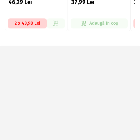
46,29
Lei
37,99
Lei
2
2 x 43,98 Lei
Adaugă în coș