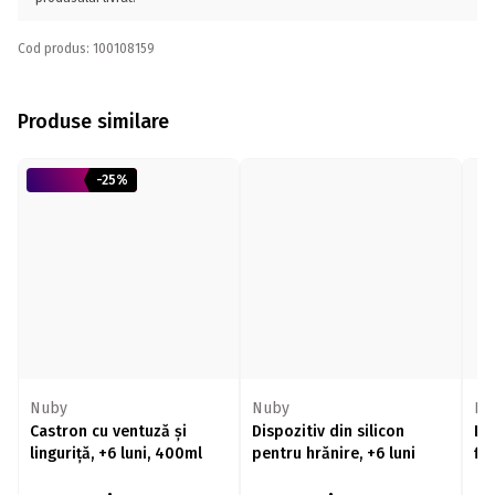
Cod produs: 100108159
Produse similare
-25%
Nuby
Nuby
Nu
Castron cu ventuză și
Dispozitiv din silicon
Lin
linguriță, +6 luni, 400ml
pentru hrănire, +6 luni
fle