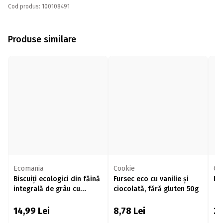
Cod produs: 100108491
Produse similare
Ecomania
Cookie
CR
Biscuiți ecologici din făină
Fursec eco cu vanilie și
Bis
integrală de grâu cu
ciocolată, fără gluten 50g
semințe de dovleac 200g
14,99
Lei
8,78
Lei
2