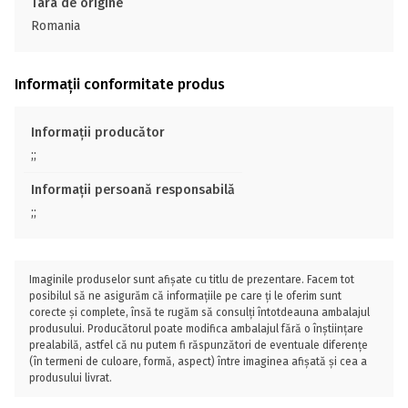
Tara de origine
Romania
Informații conformitate produs
Informații producător
;;
Informații persoană responsabilă
;;
Imaginile produselor sunt afișate cu titlu de prezentare. Facem tot
posibilul să ne asigurăm că informațiile pe care ți le oferim sunt
corecte și complete, însă te rugăm să consulți întotdeauna ambalajul
produsului. Producătorul poate modifica ambalajul fără o înștiințare
prealabilă, astfel că nu putem fi răspunzători de eventuale diferențe
(în termeni de culoare, formă, aspect) între imaginea afișată și cea a
produsului livrat.