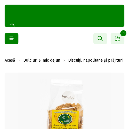
0
Acasă
Dulciuri & mic dejun
Biscuiți, napolitane și prăjituri