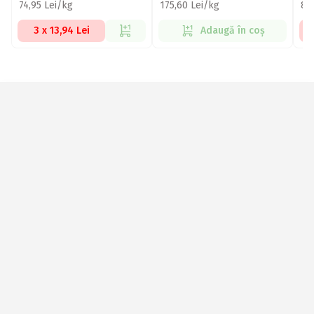
74,95 Lei/kg
175,60 Lei/kg
82
3 x 13,94 Lei
Adaugă în coș