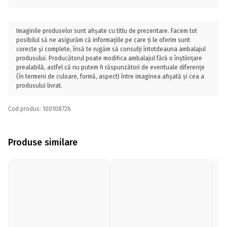
Imaginile produselor sunt afișate cu titlu de prezentare. Facem tot
posibilul să ne asigurăm că informațiile pe care ți le oferim sunt
corecte și complete, însă te rugăm să consulți întotdeauna ambalajul
produsului. Producătorul poate modifica ambalajul fără o înștiințare
prealabilă, astfel că nu putem fi răspunzători de eventuale diferențe
(în termeni de culoare, formă, aspect) între imaginea afișată și cea a
produsului livrat.
Cod produs: 100108726
Produse similare