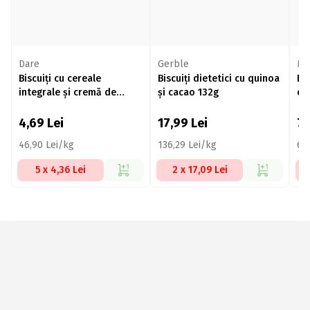
Dare
Gerble
Mi
Biscuiți cu cereale
Biscuiți dietetici cu quinoa
Bis
integrale și cremă de
și cacao 132g
ex
lapte și cacao 100g
ou
4,69
Lei
17,99
Lei
7
46,90 Lei/kg
136,29 Lei/kg
66
5 x 4,36 Lei
2 x 17,09 Lei