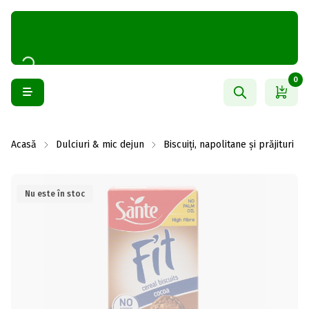
0
Acasă
Dulciuri & mic dejun
Biscuiți, napolitane și prăjituri
Nu este în stoc