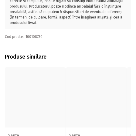
corecte și complete, însă te rugăm să consulți întotdeauna ambalajul
produsului. Producătorul poate modifica ambalajul fără o înștiințare
prealabilă, astfel că nu putem fi răspunzători de eventuale diferențe
(în termeni de culoare, formă, aspect) între imaginea afișată și cea a
produsului livrat.
Cod produs: 100108730
Produse similare
Sante
Sante
Pr