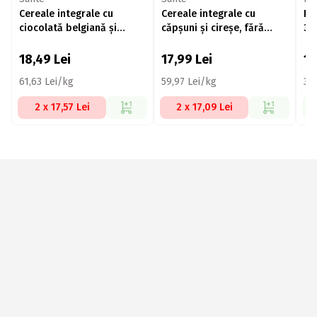
Cereale integrale cu
Cereale integrale cu
Fu
ciocolată belgiană și
căpșuni și cireșe, fără
35
portocale 300g
zahăr adăugat 300g
18,49
Lei
17,99
Lei
12
61,63 Lei/kg
59,97 Lei/kg
35,
2 x 17,57 Lei
2 x 17,09 Lei