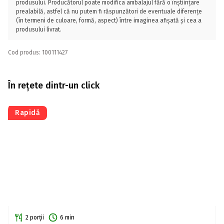
produsului. Producătorul poate modifica ambalajul fără o înștiințare
prealabilă, astfel că nu putem fi răspunzători de eventuale diferențe
(în termeni de culoare, formă, aspect) între imaginea afișată și cea a
produsului livrat.
Cod produs: 100111427
În rețete dintr-un click
Rapidă
2 porții
6 min