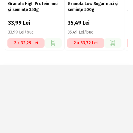
Granola High Protein nuci
Granola Low Sugar nuci și
Gr
și semințe 350g
semințe 500g
se
33,99
Lei
35,49
Lei
4
33,99 Lei/buc
35,49 Lei/buc
45
2 x 32,29 Lei
2 x 33,72 Lei