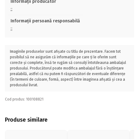
Informații producător
;;
Informații persoană responsabilă
;;
Imaginile produselor sunt afișate cu titlu de prezentare. Facem tot
posibilul să ne asigurăm că informațiile pe care ți le oferim sunt
corecte și complete, însă te rugăm să consulți întotdeauna ambalajul
produsului. Producătorul poate modifica ambalajul fără o înștiințare
prealabilă, astfel că nu putem fi răspunzători de eventuale diferențe
(în termeni de culoare, formă, aspect) între imaginea afișată și cea a
produsului livrat.
Cod produs: 100108821
Produse similare