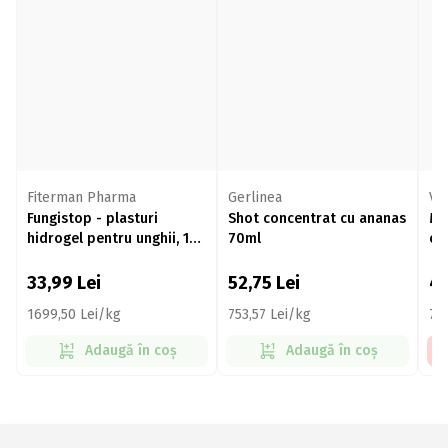
Fiterman Pharma
Gerlinea
Vi
Fungistop - plasturi
Shot concentrat cu ananas
Ma
hidrogel pentru unghii, 14
70ml
co
buc
33,99
Lei
52,75
Lei
4
1699,50 Lei/kg
753,57 Lei/kg
79
Adaugă în coș
Adaugă în coș