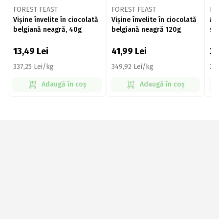
FOREST FEAST
FOREST FEAST
FO
Vișine învelite în ciocolată
Vișine învelite în ciocolată
Mi
belgiană neagră, 40g
belgiană neagră 120g
sa
be
13,49
Lei
41,99
Lei
3
337,25 Lei/kg
349,92 Lei/kg
27
Adaugă în coș
Adaugă în coș