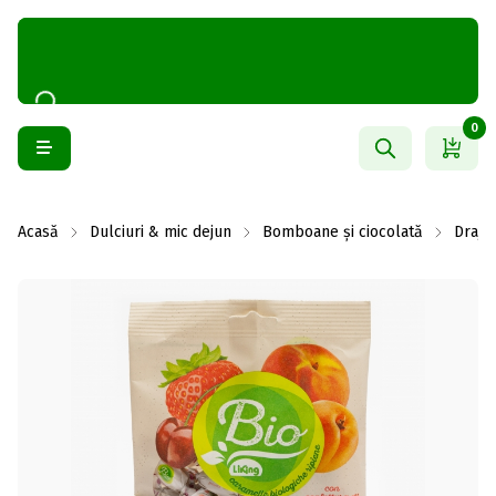
0
Acasă
Dulciuri & mic dejun
Bomboane și ciocolată
Drajeu