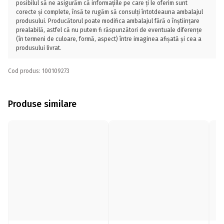
posibilul să ne asigurăm că informațiile pe care ți le oferim sunt
corecte și complete, însă te rugăm să consulți întotdeauna ambalajul
produsului. Producătorul poate modifica ambalajul fără o înștiințare
prealabilă, astfel că nu putem fi răspunzători de eventuale diferențe
(în termeni de culoare, formă, aspect) între imaginea afișată și cea a
produsului livrat.
Cod produs: 100109273
Produse similare