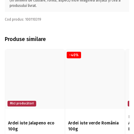
(în termeni de culoare, formă, aspect) între imaginea afișată și cea a
produsului livrat.
Cod produs: 100110319
Produse similare
-40%
Mici producători
Mi
Di
Ardei iute Jalapeno eco
Ardei iute verde România
Ar
100g
100g
Ro