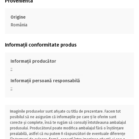
Provenienta
Origine
România
Informații conformitate produs
Informații producător
;;
Informații persoană responsabilă
;;
Imaginile produselor sunt afișate cu titlu de prezentare. Facem tot
posibilul să ne asigurăm că informațiile pe care ți le oferim sunt
corecte și complete, însă te rugăm să consulți întotdeauna ambalajul
produsului. Producătorul poate modifica ambalajul fără o înștiințare
prealabilă, astfel că nu putem fi răspunzători de eventuale diferențe